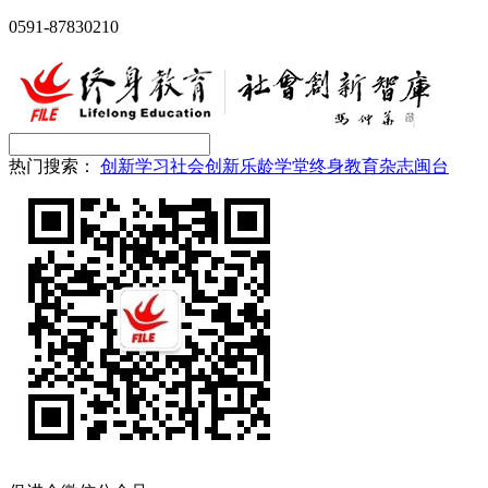
0591-87830210
热门搜索：
创新
学习
社会创新
乐龄学堂
终身教育
杂志
闽台