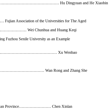
……………………………………………………………… Hu Dingyuan and He Xiaobin
jian Association of the Universities for The Aged
……………………………… Wei Chunhua and Huang Keqi
ng Fuzhou Senile University as an Example
rvice System…………………………………………… Xu Wenbao
ghai……………………………………………… Wan Rong and Zhang She
ts in Taiwan Province…………………… Chen Xinlan