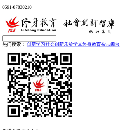
0591-87830210
热门搜索：
创新
学习
社会创新
乐龄学堂
终身教育
杂志
闽台