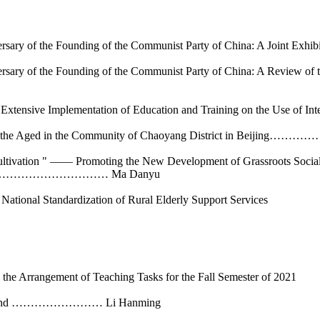
of the Founding of the Communist Party of China: A Joint Exhibitio
of the Founding of the Communist Party of China: A Review of the J
xtensive Implementation of Education and Training on the Use of Intel
upport for the Aged in the Community of Chaoyang Distr
vation " —— Promoting the New Development of Grassroots Social 
………………… Ma Danyu
ational Standardization of Rural Elderly Support Services
e Arrangement of Teaching Tasks for the Fall Semester of 2021
Homeland …………………… Li Hanming