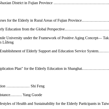
g School in Shaxian District in Fujian Province ……………
ses for the Elderly in Rural Areas of Fujian Province…………………… Fu
 for Elderly Education from the Global Perspective………………
le University under the Framework of Positive Aging Concept— Taki
Lǜfeng
te the Establishment of Elderly Support and Education Se
e "Multiplication Plan" for the Elderly Education in Shan
struction ……………… Shi Feng
Assistance……… Yang Guode
estyles of Health and Sustainability for the Elderly Participan