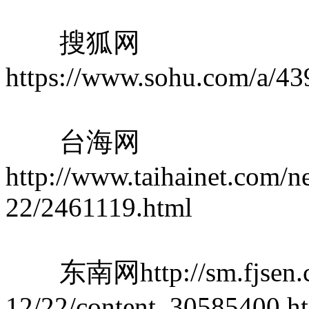
搜狐网
https://www.sohu.com/a/
台海网
http://www.taihainet.com/n
22/2461119.html
东南网http://sm.fjsen.c
12/22/content_30585400.h